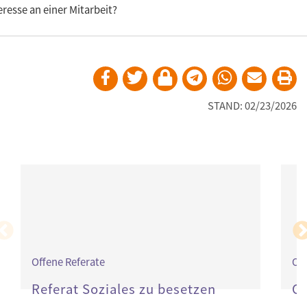
eresse an einer Mitarbeit?
STAND: 02/23/2026
Offene Referate
Off
Referat Soziales zu besetzen
Co
ge