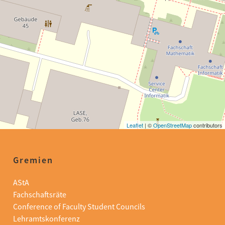
Leaflet
| ©
OpenStreetMap
contributors
Gremien
AStA
Fachschaftsräte
Conference of Faculty Student Councils
Lehramtskonferenz