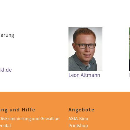
barung
kl.de
Leon Altmann
ng und Hilfe
Angebote
i Diskriminierung und Gewalt an
AStA-Kino
rsität
Printshop