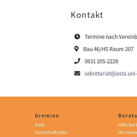
Kontakt
Termine nach Verein
Bau 46/HS Raum 207
0631 205-2228
sekretariat@asta.uni-
Gremien
Beratu
AStA
Hilfe be
Fachschaftsräte
der Unive