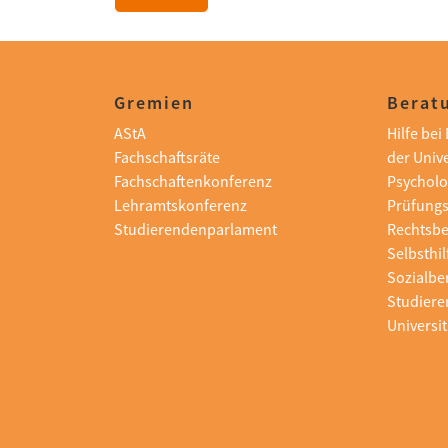
Gremien
Beratu
AStA
Hilfe be
Fachschaftsräte
der Unive
Fachschaftenkonferenz
Psycholo
Lehramtskonferenz
Prüfung
Studierendenparlament
Rechtsb
Selbsthi
Sozialbe
Studiere
Universit