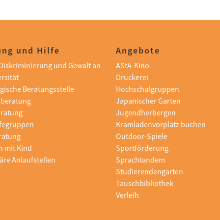
ng und Hilfe
Angebote
i Diskriminierung und Gewalt an
AStA-Kino
rsität
Druckerei
gische Beratungsstelle
Hochschulgruppen
sberatung
Japanischer Garten
eratung
Jugendherbergen
lfegruppen
Kramladenvorplatz buchen
ratung
Outdoor-Spiele
n mit Kind
Sportförderung
äre Anlaufstellen
Sprachtandem
Studierendengarten
Tauschbibliothek
Verleih