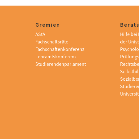
Gremien
Beratu
AStA
Hilfe be
Fachschaftsräte
der Unive
Fachschaftenkonferenz
Psycholo
Lehramtskonferenz
Prüfung
Studierendenparlament
Rechtsb
Selbsthi
Sozialbe
Studiere
Universit