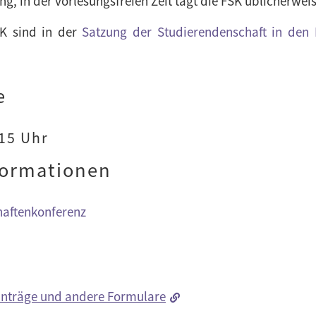
ng, in der vorlesungsfreien Zeit tagt die FSK üblicherweis
K sind in der
Satzung der Studierendenschaft in den
e
:15 Uhr
formationen
aftenkonferenz
nträge und andere Formulare