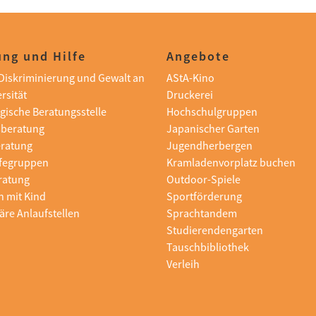
ng und Hilfe
Angebote
i Diskriminierung und Gewalt an
AStA-Kino
rsität
Druckerei
gische Beratungsstelle
Hochschulgruppen
sberatung
Japanischer Garten
eratung
Jugendherbergen
lfegruppen
Kramladenvorplatz buchen
ratung
Outdoor-Spiele
n mit Kind
Sportförderung
äre Anlaufstellen
Sprachtandem
Studierendengarten
Tauschbibliothek
Verleih