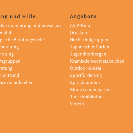
ng und Hilfe
Angebote
i Diskriminierung und Gewalt an
AStA-Kino
rsität
Druckerei
gische Beratungsstelle
Hochschulgruppen
sberatung
Japanischer Garten
eratung
Jugendherbergen
lfegruppen
Kramladenvorplatz buchen
ratung
Outdoor-Spiele
n mit Kind
Sportförderung
äre Anlaufstellen
Sprachtandem
Studierendengarten
Tauschbibliothek
Verleih