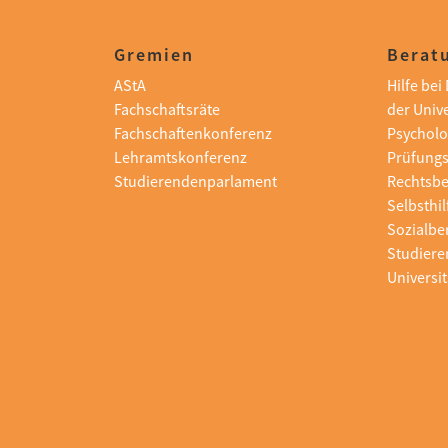
Gremien
Beratu
AStA
Hilfe be
Fachschaftsräte
der Unive
Fachschaftenkonferenz
Psycholo
Lehramtskonferenz
Prüfung
Studierendenparlament
Rechtsb
Selbsthi
Sozialbe
Studiere
Universit